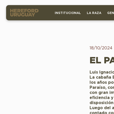
INSTITUCIONAL
LA RAZA
GEN
18/10/2024
EL P
Luis Ignaci
La cabaña 
los años po
Paraíso, co
con gran im
eficiencia
disposición
Luego del a
contado con