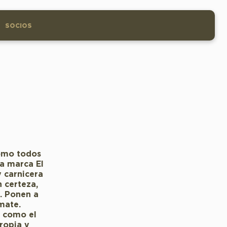
SOCIOS
Como todos
ca marca El
y carnicera
 certeza,
. Ponen a
mate.
, como el
ropia y