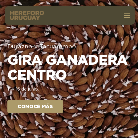
Durazno y Tacuarembó.
GIRA GANADERA
CENTRO
11 y 16 de junio.
CONOCÉ MÁS